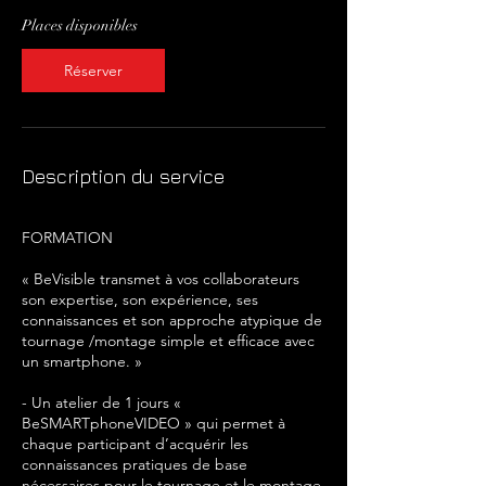
c
Places disponibles
e
l
Réserver
e
1
5
o
c
Description du service
t
.
FORMATION
« BeVisible transmet à vos collaborateurs
son expertise, son expérience, ses
connaissances et son approche atypique de
tournage /montage simple et efficace avec
un smartphone. »
- Un atelier de 1 jours «
BeSMARTphoneVIDEO » qui permet à
chaque participant d’acquérir les
connaissances pratiques de base
nécessaires pour le tournage et le montage