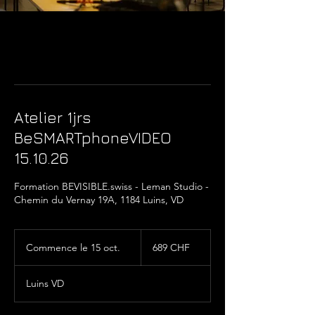
Atelier 1jrs
BeSMARTphoneVIDEO
15.10.26
Formation BEVISIBLE.swiss - Leman Studio -
Chemin du Vernay 19A, 1184 Luins, VD
689
francs
Commence le 15 oct.
C
689 CHF
suisses
o
m
Luins VD
m
e
n