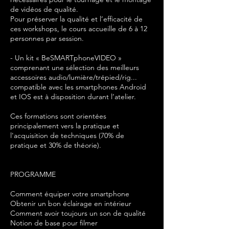
de vidéos de qualité.
Pour préserver la qualité et l’efficacité de
ces workshops, le cours accueille de 6 à 12
personnes par session.
- Un kit « BeSMARTphoneVIDEO »
comprenant une sélection des meilleurs
accessoires audio/lumière/trépied/rig...
compatible avec les smartphones Android
et IOS est à disposition durant l’atelier.
Ces formations sont orientées
principalement vers la pratique et
l'acquisition de techniques (70% de
pratique et 30% de théorie).
PROGRAMME
Comment équiper votre smartphone
Obtenir un bon éclairage en intérieur
Comment avoir toujours un son de qualité
Notion de base pour filmer