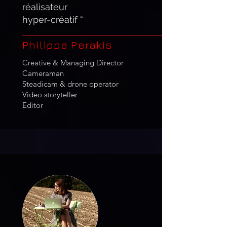
réalisateur
hyper-créatif “
Philippe Perakis
Creative & Managing Director
Cameraman
Steadicam & drone operator
Video storyteller
Editor