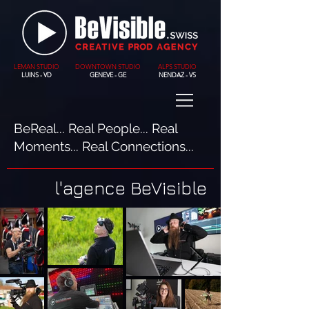
LEMAN STUDIO
DOWNTOWN STUDIO
ALPS STUDIO
LUINS - VD
GENEVE - GE
NENDAZ - VS
BeReal... Real People... Real
Moments... Real Connections...
l'agence BeVisible