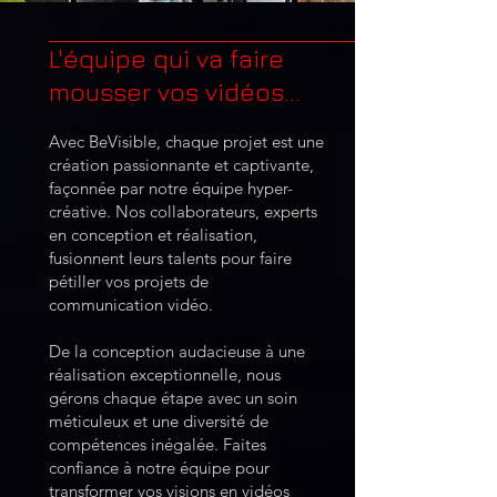
L'équipe qui va faire
mousser vos vidéos...
Avec BeVisible, chaque projet est une
création passionnante et captivante,
façonnée par notre équipe hyper-
créative. Nos collaborateurs, experts
en conception et réalisation,
fusionnent leurs talents pour faire
pétiller vos projets de
communication vidéo.
De la conception audacieuse à une
réalisation exceptionnelle, nous
gérons chaque étape avec un soin
méticuleux et une diversité de
compétences inégalée. Faites
confiance à notre équipe pour
transformer vos visions en vidéos