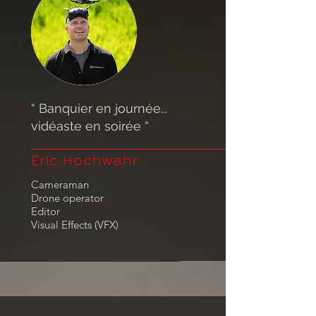
“ Banquier en journée...
vidéaste en soirée “
Eric Hochwahr
Cameraman
Drone operator
Editor
Visual Effects (VFX)