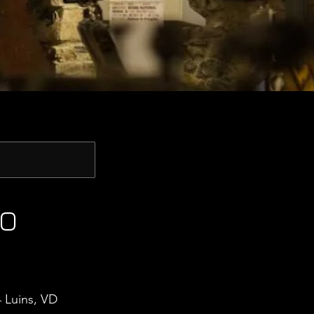
EO
 Luins, VD