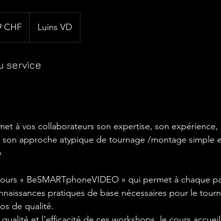
9 CHF
Luins VD
u service
smet à vos collaborateurs son expertise, son expérience,
 son approche atypique de tournage /montage simple et
»
1 jours « BeSMARTphoneVIDEO » qui permet à chaque pa
onnaissances pratiques de base nécessaires pour le tourn
s de qualité.
 qualité et l’efficacité de ces workshops, le cours accueil