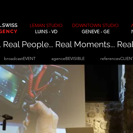
LEMAN STUDIO
DOWNTOWN STUDIO
LUINS - VD
GENEVE - GE
. Real People... Real Moments... Rea
broadcastEVENT
agenceBEVISIBLE
referencesCLIEN