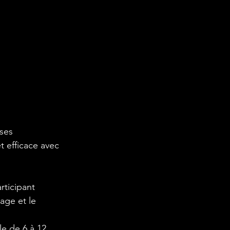
 ses
 efficace avec
rticipant
age et le
le de 6 à 12