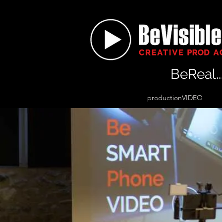
BeReal..
productionVIDEO