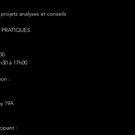
projets analyses et conseils
 PRATIQUES
00
h30 à 17h00
ion :
y 19A
ipant :