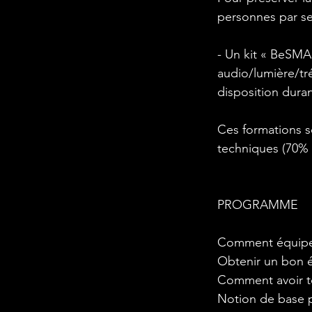
personnes par se
- Un kit « BeSM
audio/lumière/tr
disposition durant
Ces formations so
techniques (70% 
PROGRAMME
Comment équipe
Obtenir un bon é
Comment avoir to
Notion de base p