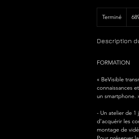
689
francs
Terminé
T
68
suisses
e
r
Description d
m
i
n
FORMATION
é
« BeVisible tran
connaissances et
un smartphone. 
- Un atelier de 
d’acquérir les c
montage de vidéo
Pour préserver la