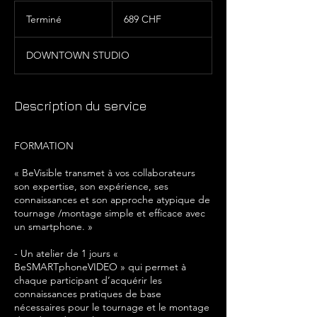
689
francs
Terminé
T
689 CHF
suisses
e
r
DOWNTOWN STUDIO
m
i
n
é
Description du service
FORMATION
« BeVisible transmet à vos collaborateurs
son expertise, son expérience, ses
connaissances et son approche atypique de
tournage /montage simple et efficace avec
un smartphone. »
- Un atelier de 1 jours «
BeSMARTphoneVIDEO » qui permet à
chaque participant d’acquérir les
connaissances pratiques de base
nécessaires pour le tournage et le montage